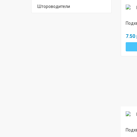
Штороводители
Подхв
7.50 
Подхв