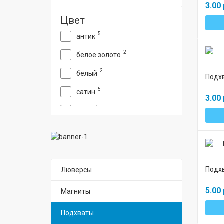
3.00 
Цвет
5
антик
2
белое золото
2
белый
Подх
5
сатин
3.00 
4
хром
2
черный
Подхв
Люверсы
5.00 
Магниты
Подхваты