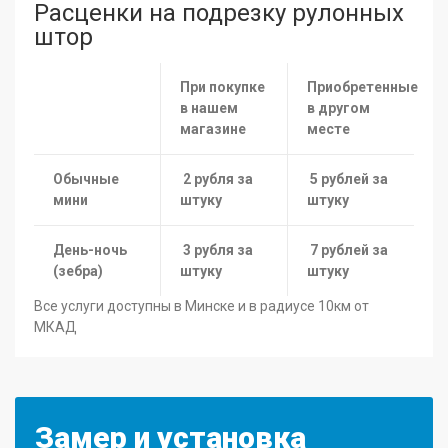
Расценки на подрезку рулонных
штор
При покупке
Приобретенные
в нашем
в другом
магазине
месте
Обычные
2 рубля за
5 рублей за
мини
штуку
штуку
День-ночь
3 рубля за
7 рублей за
(зебра)
штуку
штуку
Все услуги доступны в Минске и в радиусе 10км от
МКАД
Замер и установка