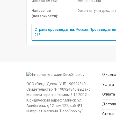
Основа смеси:
минеральная
Нанесение
бетон, штукатурка, шп
(поверхности):
Страна производства:
Россия.
Производител
215.
О комп
ООО «Винд-Деко», УНП 190924840
Услуги
Свидетельство № 190924840 выдано
Оплата
Минским горисполкомом 6.12.2007г.
Юридический адрес: г.Минск, ул.
Достав
Алибегова, д.12 пом.122, каб.№1.
Интернет-магазин "DecoShop.by"
Статьи