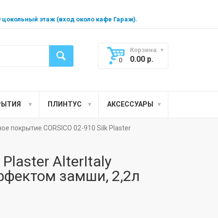
99 цокольный этаж (вход около кафе Гараж).
Корзина
0.00
р.
0
РЫТИЯ
ПЛИНТУС
АКСЕССУАРЫ
е покрытие CORSICO 02-910 Silk Plaster
laster AlterItaly
ффектом замши, 2,2л