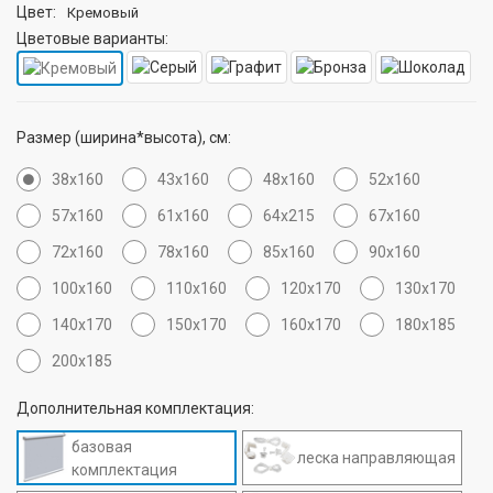
Цвет:
Кремовый
Цветовые варианты:
Размер (ширина*высота), см:
38х160
43х160
48х160
52х160
57х160
61х160
64х215
67х160
72х160
78х160
85х160
90х160
100х160
110х160
120х170
130х170
140х170
150х170
160х170
180х185
200х185
Дополнительная комплектация:
базовая
леска направляющая
комплектация