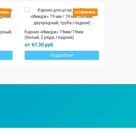
ИНКА
НОВИНКА
Рулонная шт
«Шайн» Све
ерный,
Карниз «Имидж» 19мм/19мм
(белый, 2 ряда, гладкая)
от 28.00 р
от 67.30 руб.
Подробнее