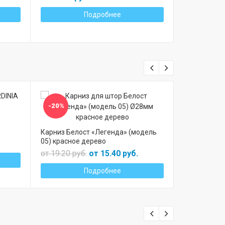
Подробнее
-20%
-20%
Карниз Бело
05) дуб
Карниз Белост «Легенда» (модель
05) красное дерево
от 19.20 ру
от 19.20 руб.
от 15.40 руб.
Подробнее