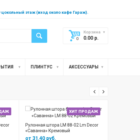
99 цокольный этаж (вход около кафе Гараж).
Корзина
0.00
р.
0
РЫТИЯ
ПЛИНТУС
АКСЕССУАРЫ
ОДАЖ
ХИТ ПРОДАЖ
Decor
Рулонная штора LM 88-02 Lm Decor
Потолочный
«Саванна» Кремовый
от 31.40 руб.
от 21.10 р