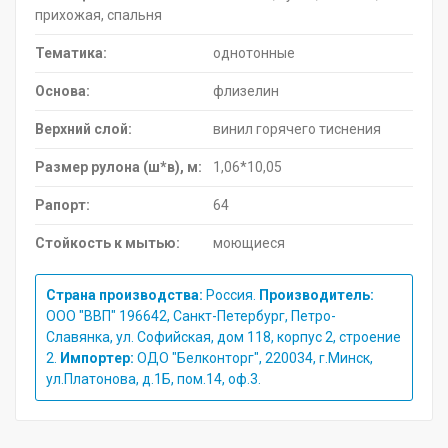
прихожая, спальня
Тематика:
однотонные
Основа:
флизелин
Верхний слой:
винил горячего тиснения
Размер рулона (ш*в), м:
1,06*10,05
Рапорт:
64
Стойкость к мытью:
моющиеся
Страна производства:
Россия.
Производитель:
ООО "ВВП" 196642, Санкт-Петербург, Петро-
Славянка, ул. Софийская, дом 118, корпус 2, строение
2.
Импортер:
ОДО "Белконторг", 220034, г.Минск,
ул.Платонова, д.1Б, пом.14, оф.3.