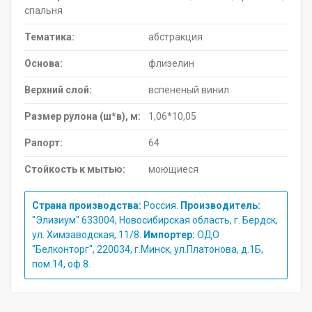
спальня
Тематика:
абстракция
Основа:
флизелин
Верхний слой:
вспененый винил
Размер рулона (ш*в), м:
1,06*10,05
Рапорт:
64
Стойкость к мытью:
моющиеся
Страна производства:
Россия.
Производитель:
"Элизиум" 633004, Новосибирская область, г. Бердск,
ул. Химзаводская, 11/8.
Импортер:
ОДО
"Белконторг", 220034, г.Минск, ул.Платонова, д.1Б,
пом.14, оф.8.