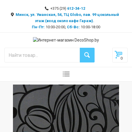
+375 (29)
612-34-12
Минск, ул. Уманская, 54, ТЦ Globo, пав. 99 цокольный
этаж (вход около кафе Гараж).
Пн-Пт:
10:00-20:00,
Сб-Вс:
10:00-18:00
0