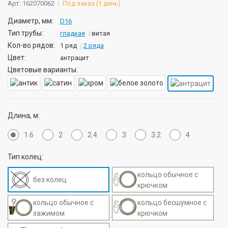
Арт: 162070062
Под заказ (1 день)
Диаметр, мм:
D16
Тип трубы:
гладкая
витая
Кол-во рядов:
1 ряд
2 ряда
Цвет:
антрацит
Цветовые варианты:
Длина, м:
1.6
2
2.4
3
3.2
4
Тип колец:
кольцо oбычное c
без колец
крючком
кольцо oбычное с
кольцо бесшумное c
зажимом
крючком