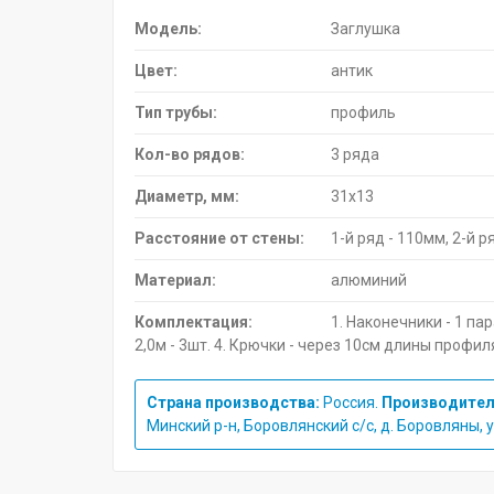
Модель:
Заглушка
Цвет:
антик
Тип трубы:
профиль
Кол-во рядов:
3 ряда
Диаметр, мм:
31х13
Расстояние от стены:
1-й ряд - 110мм, 2-й р
Материал:
алюминий
Комплектация:
1. Наконечники - 1 пар
2,0м - 3шт. 4. Крючки - через 10см длины профил
Страна производства:
Россия.
Производител
Минский р-н, Боровлянский с/с, д. Боровляны, ул